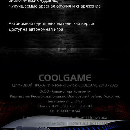
биологических чудовищ
• Улучшаемые арсенал оружия и снаряжение
Автономная однопользовательская версия
Доступна автономная игра
Часто спрашивают
Когда я получу доступ к игре?
Прокат выдаётся автоматическ
Работает ли русский язык?
Если локализация игры для PlayS
ЦИФРОВОЙ ПРОКАТ ИГР PS4-PS5-VR © COOLGAME 2013 - 2026
Что если игра не запускается?
Свяжитесь с нашей поддержк
ОсОО «Альянс Торг Компани»
Есть ли поддержка после покупки?
Да, наша поддержка работ
Кыргызская Республика, Бишкек, Октябрьский район, 7-мкр., ул.
Безымянная, д. 37/2
Номер ОГРН: 310076-3301-ООО
ИНН: 9909710244
Пользовательское соглашение
Политика
|
конфиденциальности
Политика возврата
|