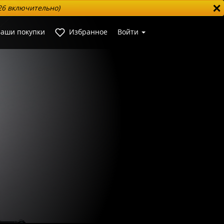
✕
026 включительно)
аши покупки
Избранное
Войти