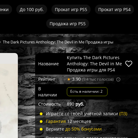
инки
До 100 руб.
Прокат игр PS5
Прокат игр PS4
Продажа игр PS5
The Dark Pictures Anthology: The Devil in Me Продажа игры
Купить The Dark Pictures
Название
Anthology: The Devil in Me
Продажа игры для PS4
Рейтинг
★
3.90
(9.4 тыс голосов)
В
Есть в наличии: 2
наличии
Стоимость
890
руб.
Играете со своей учётной записи
(П3)
Гарантия
12 месяцев
Верните
до 50% бонусами