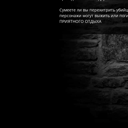
Сумеете ли вы перехитрить убийц
персонажи могут выжить или поги
ПРИЯТНОГО ОТДЫХА
Часто спрашивают
Когда я получу доступ к игре?
Прок
Работает ли русский язык?
Если ло
Что если игра не запускается?
Свя
Есть ли поддержка после покупки?