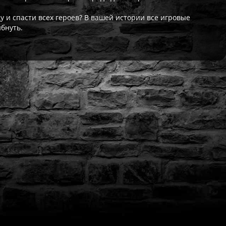
у и спасти всех героев? В вашей истории все игровые
бнуть.
ат выдаётся автоматически сразу после оплаты. Активации (П3,
кализация игры для PlayStation существует — она будет в игре
житесь с нашей поддержкой — поможем решить проблему. На вс
Да, наша поддержка работает ежедневно с 08:00 до 22:00 МСК. 