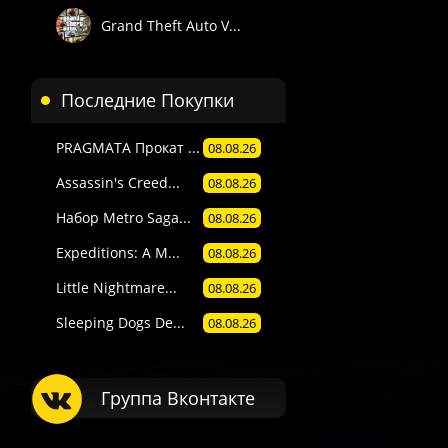
Grand Theft Auto V...
Последние Покупки
PRAGMATA Прокат ...
08.08.26
Assassin's Creed...
08.08.26
Набор Metro Saga...
08.08.26
Expeditions: A M...
08.08.26
Little Nightmare...
08.08.26
Sleeping Dogs De...
08.08.26
Группа Вконтакте