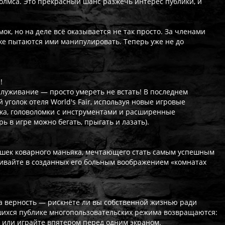
Холмса. Это прекрасный шанс разжечь интерес публики, и
ок, но на деле всё оказывается не так просто. За членами
же пытаются ими манипулировать. Теперь уже не до
!
обслуживание — просто умереть не встать! В последнем
 уголок отеля World's Fair, используя новые игровые
жа, головоломки с инструментами и расширенные
 в игре можно бегать, прыгать и лазать).
ушек коварного маньяка, мечтающего стать самым успешным
вайте в созданных его больным воображением «комнатах
 верность — рискнёте ли вы собственной жизнью ради
шихся публике многопользовательских режима возвращаются:
и или играйте впятером перед одним экраном.