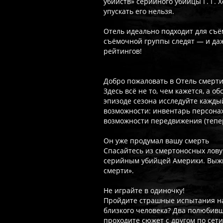
убийств» серийного убийцы Г. Г. 
упускать его нельзя.
Отель идеально подходит для съём
съёмочной группы следят — и да
рейтингов!
Добро пожаловать в Отель смерти
Здесь всё не то, чем кажется, а 
эпизоде сезона исследуйте каждый
возможности: инвентарь персона
возможности передвижения (теперь
Он уже продумал вашу смерть
Спасайтесь из смертоносных лов
серийным убийцей Америки. Выжи
смерти».
Не играйте в одиночку!
Пройдите страшные испытания на
близкого человека? Два полюбив
проходите сюжет с другом по сет