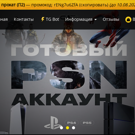
 прокат (П2)
— промокод:
rENg7u6ZfA
(скопировать)
(до 10.08.2
вная
Контакты
TG Bot
Информация
Отзывы
В