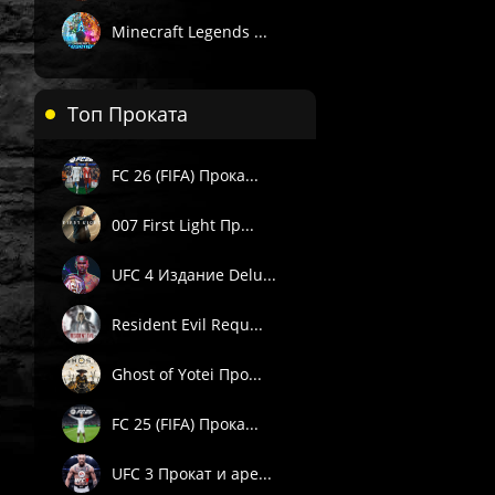
Minecraft Legends ...
Топ Проката
FC 26 (FIFA) Прока...
 П1) — вручную в течение 3 часов в рабочее время поддержки 
007 First Light Пр...
. Подробности смотрите в описании товара.
UFC 4 Издание Delu...
е товары даётся гарантия.
Пишите через сайт, VK или Telegram.
Resident Evil Requ...
Ghost of Yotei Про...
FC 25 (FIFA) Прока...
UFC 3 Прокат и аре...