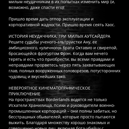
милым неудачникам в их попытках изменить мир (и,
возможно, даже спасти его)!
Пришло время дать отпор эксплуатации и
корпоративной жадности. Пришло время сеять Хаос.
ИСТОРИЯ НЕУДАЧНИКА: ТРИ МИЛЫХ АУТСАЙДЕРА
Решите судьбы ученого-альтруистки Ану, ее
амбициозного, «уличного» брата Октавио и свирепой,
бросающейся фрогуртом Фрэн. Когда вам нечего
терять и есть что приобрести, вы всеми правдами и
неправдами прорветесь через пять захватывающих
глав, полных вооруженных головорезов, потусторонних
чудовищ и вкуснейших тако.
НЕВЕРОЯТНОЕ КИНЕМАТОГРАФИЧЕСКОЕ
ПРИКЛЮЧЕНИЕ
На пространствах Borderlands водятся не только
Искатели Хранилища, психи и руководители военно-
промышленных корпораций – они полны забитых, но
бесстрашных обывателей, которые просто пытаются
выжить. Благодаря множеству хорошо знакомых и
совершенно новых лиц, включая бота-убийцу с