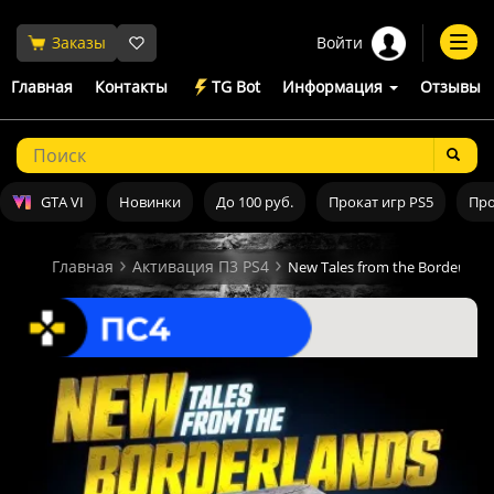
Войти
Заказы
Togg
navi
Главная
Контакты
TG Bot
Информация
Отзывы
GTA VI
Новинки
До 100 руб.
Прокат игр PS5
Про
Главная
Активация П3 PS4
New Tales from the Borderlan