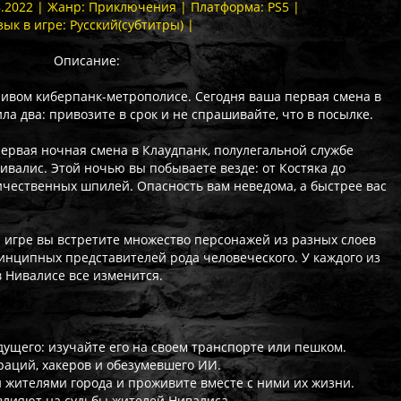
8.2022 | Жанр: Приключения | Платформа: PS5 |
зык в игре: Русский(субтитры) |
Описание:
ивом киберпанк-метрополисе. Сегодня ваша первая смена в
ла два: привозите в срок и не спрашивайте, что в посылке.
первая ночная смена в Клаудпанк, полулегальной службе
ивалис. Этой ночью вы побываете везде: от Костяка до
чественных шпилей. Опасность вам неведома, а быстрее вас
 игре вы встретите множество персонажей из разных слоев
инципных представителей рода человеческого. У каждого из
в Нивалисе все изменится.
ущего: изучайте его на своем транспорте или пешком.
аций, хакеров и обезумевшего ИИ.
 жителями города и проживите вместе с ними их жизни.
лияют на судьбы жителей Нивалиса.