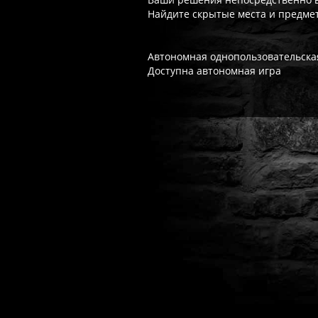
Найдите скрытые места и предмет
Автономная однопользовательска
Доступна автономная игра
Часто спрашивают
Когда я получу доступ к игре?
Прок
Работает ли русский язык?
Если ло
Что если игра не запускается?
Свя
Есть ли поддержка после покупки?