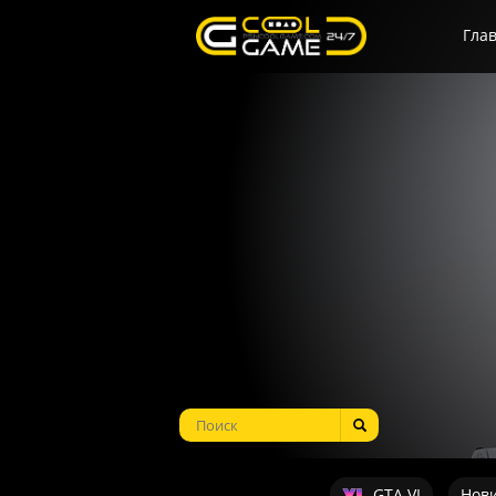
Гла
GTA VI
Нов