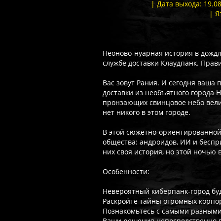
| Дата выхода: 19.0
| Я
Неоново-нуарная история в дождл
службе доставки Клаудпанк. Прави
Вас зовут Рания. И сегодня ваша 
доставки из необъятного города Н
пронзающих свинцовое небо вели
нет никого в этом городе.
В этой сюжетно-ориентированной
общества: андроидов, ИИ и беспр
них своя история, но этой ночью 
Особенности:
Невероятный киберпанк-город буд
Раскройте тайны огромных корпор
Познакомьтесь с самыми разными
Ваши решения непосредственно в