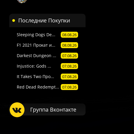
Последние Покупки
Sleeping Dogs De...
08.08.26
F1 2021 Прокат и...
08.08.26
Darkest Dungeon ...
07.08.26
Injustice: Gods ...
07.08.26
It Takes Two Про...
07.08.26
Red Dead Redempt...
07.08.26
Группа Вконтакте