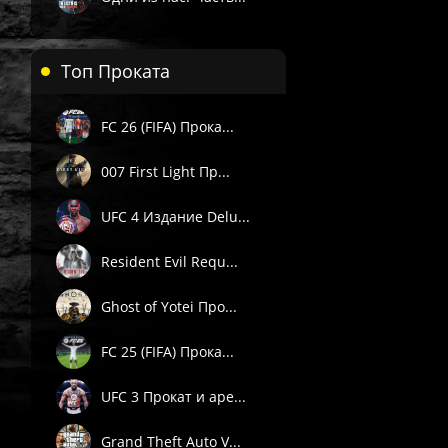
Топ Проката
FC 26 (FIFA) Прока...
007 First Light Пр...
UFC 4 Издание Delu...
 П1) — вручную в течение 3 часов в рабочее время поддержки 
Resident Evil Requ...
. Подробности смотрите в описании товара.
е товары даётся гарантия.
Ghost of Yotei Про...
Пишите через сайт, VK или Telegram.
FC 25 (FIFA) Прока...
UFC 3 Прокат и аре...
Grand Theft Auto V...