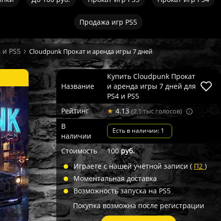
Продажа игр PS5
 и PS5
Cloudpunk Прокат и аренда игры 7 дней
Купить Cloudpunk Прокат
Название
и аренда игры 7 дней для
PS4 и PS5
Рейтинг
★
4.13
(2.1 тыс голосов)
В
Есть в наличии: 1
наличии
Стоимость
100
руб.
Играете с нашей учётной записи (
П2
)
Моментальная доставка
Возможность запуска на PS5
Покупка возможна после регистрации