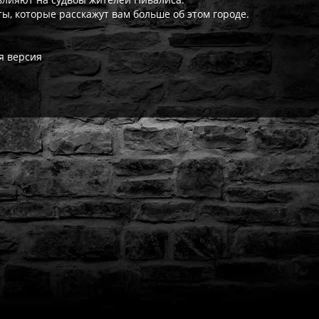
ы, которые расскажут вам больше об этом городе.
я версия
ат выдаётся автоматически сразу после оплаты. Активации (П3,
кализация игры для PlayStation существует — она будет в игре
житесь с нашей поддержкой — поможем решить проблему. На вс
Да, наша поддержка работает ежедневно с 08:00 до 22:00 МСК. 