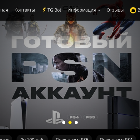
вная
Контакты
TG Bot
Информация
Отзывы
В
инки
До 100 руб.
Прокат игр PS5
Прокат игр PS4