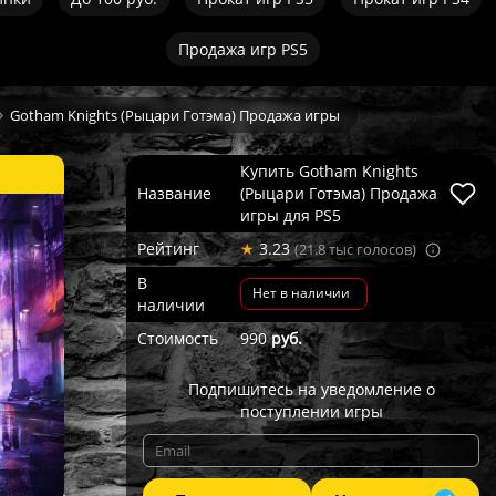
Продажа игр PS5
Gotham Knights (Рыцари Готэма) Продажа игры
Купить Gotham Knights
Название
(Рыцари Готэма) Продажа
игры для PS5
Рейтинг
★
3.23
(21.8 тыс голосов)
В
Нет в наличии
наличии
Стоимость
990
руб.
Подпишитесь на уведомление о
поступлении игры