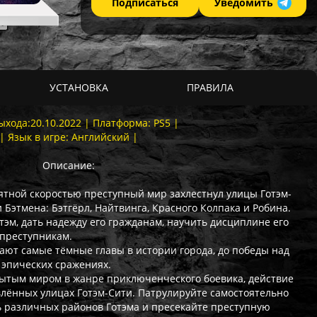
Подписаться
Уведомить
УСТАНОВКА
ПРАВИЛА
ыхода:20.10.2022 | Платформа: PS5 |
| Язык в игре: Английский |
Описание:
ятной скоростью преступный мир захлестнул улицы Готэм-
и Бэтмена: Бэтгёрл, Найтвинга, Красного Колпака и Робина.
тэм, дать надежду его гражданам, научить дисциплине его
 преступникам.
вают самые тёмные главы в истории города, до победы над
 эпических сражениях.
крытым миром в жанре приключенческого боевика, действие
лённых улицах Готэм-Сити. Патрулируйте самостоятельно
ть различных районов Готэма и пресекайте преступную