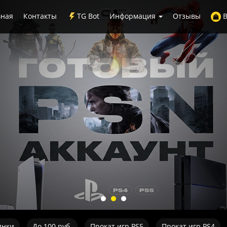
вная
Контакты
TG Bot
Информация
Отзывы
В
инки
До 100 руб.
Прокат игр PS5
Прокат игр PS4