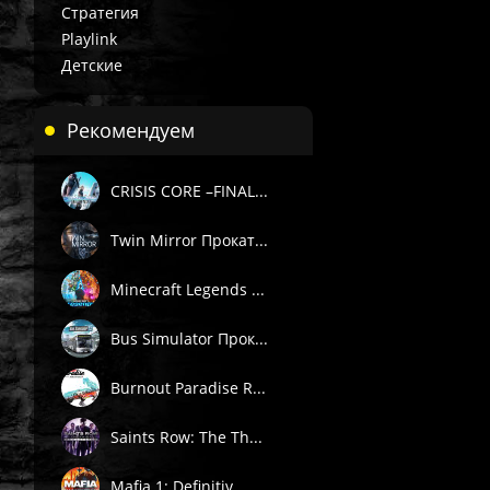
Стратегия
Playlink
Детские
Рекомендуем
 П1) — вручную в течение 3 часов в рабочее время поддержки 
. Подробности смотрите в описании товара.
CRISIS CORE –FINAL...
е товары даётся гарантия.
Пишите через сайт, VK или Telegram.
Twin Mirror Прокат...
Minecraft Legends ...
Bus Simulator Прок...
Burnout Paradise R...
Saints Row: The Th...
Mafia 1: Definitiv...