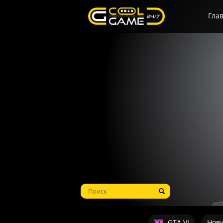
Гла
GTA VI
Нов