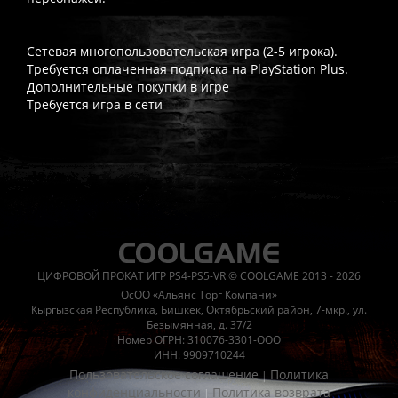
Сетевая многопользовательская игра (2-5 игрока).
Требуется оплаченная подписка на PlayStation Plus.
Дополнительные покупки в игре
Требуется игра в сети
Часто спрашивают
Когда я получу доступ к игре?
Прокат выдаётся автоматическ
Работает ли русский язык?
Если локализация игры для PlayS
ЦИФРОВОЙ ПРОКАТ ИГР PS4-PS5-VR © COOLGAME 2013 - 2026
Что если игра не запускается?
Свяжитесь с нашей поддержк
ОсОО «Альянс Торг Компани»
Есть ли поддержка после покупки?
Да, наша поддержка работ
Кыргызская Республика, Бишкек, Октябрьский район, 7-мкр., ул.
Безымянная, д. 37/2
Номер ОГРН: 310076-3301-ООО
ИНН: 9909710244
Пользовательское соглашение
Политика
|
конфиденциальности
Политика возврата
|