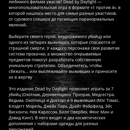
любимого фильма ужасов? Dead by Daylight —
многопользовательская игра в формате «1 против 4», в
которой нашлось место для самых разных ужастиков,
от сурового слэшера до пугающих паранормальных
явлений.
Выберите своего героя: неудержимого убийцу или
одного из четырех выживших, которые спасаются от
страшной смерти. У каждого персонажа своя развитая
система прокачки, а множество открываемых
предметов помогут разработать собственную
уникальную стратегию. Объединитесь, чтобы
сбежать... или выслеживайте выживших и приносите
их в жертву
Это издание Dead by Daylight позволяет играть за 7
убийц (Охотник, Деревенщина, Призрак, Медсестра,
Ведьма, Охотница и Доктор) и 9 выживших (Мэг Томас,
Клодетт Морель, Джейк Парк, Дуайт Фэйрфилд, Эйс
Висконти, Нея Карлссон, Билл Овербек, Фенг Мин и
Дэвид Кинг). В него входят и два косметических
дополнения с наборами одежды для разных
персонажей.