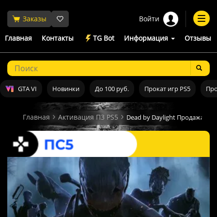
Войти
Заказы
Togg
navi
Главная
Контакты
TG Bot
Информация
Отзывы
GTA VI
Новинки
До 100 руб.
Прокат игр PS5
Про
Главная
Активация П3 PS5
Dead by Daylight Продажа иг