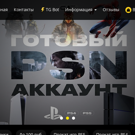
вная
Контакты
TG Bot
Информация
Отзывы
В
инки
До 100 руб.
Прокат игр PS5
Прокат игр PS4