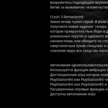
вооружитесь подходящим оружием 
битве за выживание человечества
Crysis 3 Remastered:
Земле вновь нужен герой. В роли
получаете новое задание: теперь
которая превратила Нью-Йорк в д
уникальных округах и одержите в
нанокостюма, или обходите их ст
смертоносным луком «Хищник» и и
спасения мира все средства хоро
Автономная однопользовательска
Используется функция вибрации
Дистанционная игра которое позв
PlayStation®4 или PlayStation®5 
PlayStation®4 или PlayStation®5 и
Расширенные игровые функции на
Доступна автономная игра