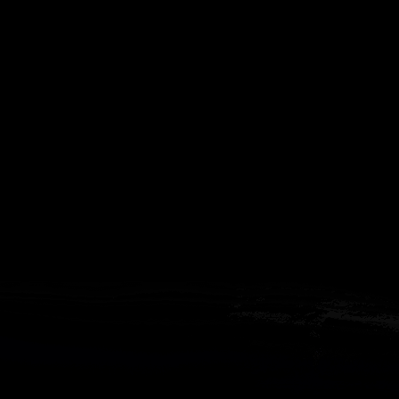
Часто спрашивают
Когда я получу доступ к игре?
Прок
Работает ли русский язык?
Если ло
Что если игра не запускается?
Свя
Есть ли поддержка после покупки?