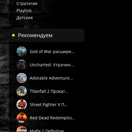
Стратегия
Playlink
Детские
Рекомендуем
God of War расшире...
Uncharted: Утрачен...
Adorable Adventure...
Titanfall 2 Прокат...
Street Fighter V П...
Red Dead Redemptio...
Mafia 1 Definitive...