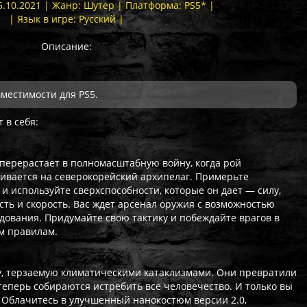
5.10.2021 | Жанр: Шутер | Платформа: PS5* |
| Язык в игре: Русский |
Описание:
местимости для PS5.
 в себя:
перерастает в полномасштабную войну, когда рой
ивается на северокорейский архипелаг. Примерьте
и используйте сверхспособности, которые он дает — силу,
ь и скорость. Вас ждет арсенал оружия с возможностью
дования. Придумайте свою тактику и побеждайте врагов в
м правилам.
, терзаемую климатическими катаклизмами. Они превратили
еперь собираются истребить все человечество. И только вы
 Облачитесь в улучшенный нанокостюм версии 2.0,