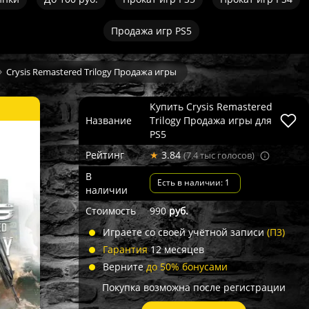
Продажа игр PS5
Crysis Remastered Trilogy Продажа игры
Купить Crysis Remastered
Название
Trilogy Продажа игры для
PS5
Рейтинг
★
3.84
(7.4 тыс голосов)
В
Есть в наличии: 1
наличии
Стоимость
990
руб.
Играете со своей учётной записи
(П3)
Гарантия
12 месяцев
Верните
до 50% бонусами
Покупка возможна после регистрации