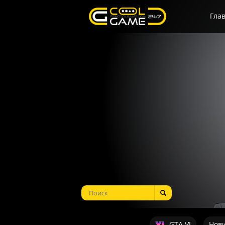
Гла
GTA VI
Нов