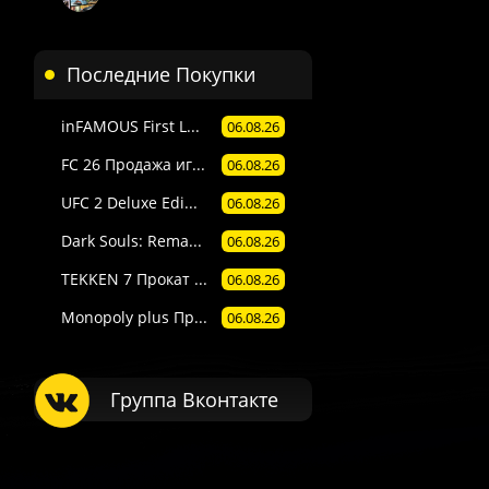
Последние Покупки
 П1) — вручную в течение 3 часов в рабочее время поддержки 
. Подробности смотрите в описании товара.
inFAMOUS First L...
06.08.26
е товары даётся гарантия.
FC 26 Продажа иг...
06.08.26
Пишите через сайт, VK или Telegram.
UFC 2 Deluxe Edi...
06.08.26
Dark Souls: Rema...
06.08.26
TEKKEN 7 Прокат ...
06.08.26
Monopoly plus Пр...
06.08.26
Группа Вконтакте