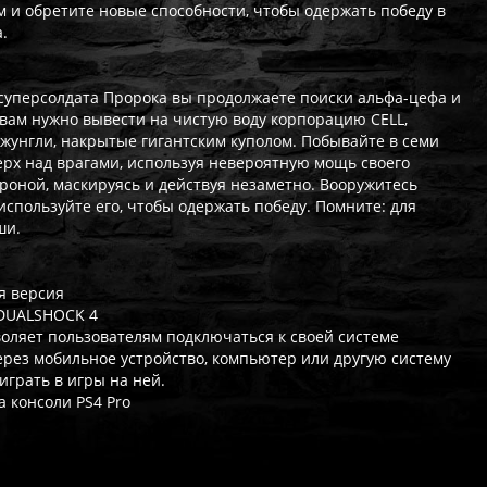
и обретите новые способности, чтобы одержать победу в
.
 суперсолдата Пророка вы продолжаете поиски альфа-цефа и
 вам нужно вывести на чистую воду корпорацию CELL,
жунгли, накрытые гигантским куполом. Побывайте в семи
ерх над врагами, используя невероятную мощь своего
ороной, маскируясь и действуя незаметно. Вооружитесь
спользуйте его, чтобы одержать победу. Помните: для
ши.
я версия
 DUALSHOCK 4
оляет пользователям подключаться к своей системе
через мобильное устройство, компьютер или другую систему
 играть в игры на ней.
 консоли PS4 Pro