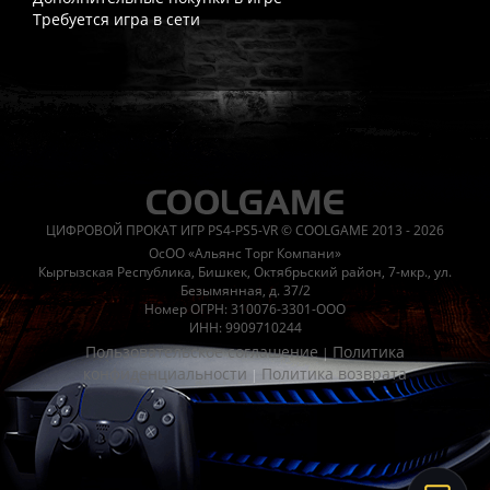
Требуется игра в сети
Часто спрашивают
Когда я получу доступ к игре?
Прокат выдаётся автоматическ
Работает ли русский язык?
Если локализация игры для PlayS
ЦИФРОВОЙ ПРОКАТ ИГР PS4-PS5-VR © COOLGAME 2013 - 2026
Что если игра не запускается?
Свяжитесь с нашей поддержк
ОсОО «Альянс Торг Компани»
Есть ли поддержка после покупки?
Да, наша поддержка работ
Кыргызская Республика, Бишкек, Октябрьский район, 7-мкр., ул.
Безымянная, д. 37/2
Номер ОГРН: 310076-3301-ООО
ИНН: 9909710244
Пользовательское соглашение
Политика
|
конфиденциальности
Политика возврата
|