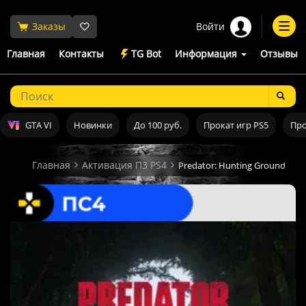
Войти
Заказы
Togg
navi
Главная
Контакты
TG Bot
Информация
Отзывы
GTA VI
Новинки
До 100 руб.
Прокат игр PS5
Про
Главная
Активация П3 PS4
Predator: Hunting Grounds П