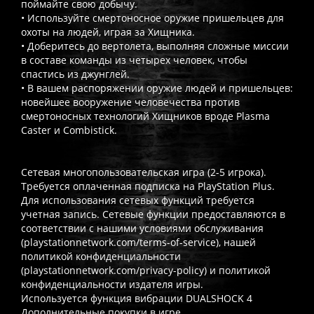
поймайте свою добычу.
• Используйте смертоносное оружие пришельцев для
охоты на людей, играя за Хищника.
• Доберитесь до вертолета, выполняя сложные миссии
в составе команды из четырех человек, чтобы
спастись из джунглей.
• В вашем распоряжении оружие людей и пришельцев:
новейшее вооружение человечества против
смертоносных технологий Хищников вроде Plasma
Caster и Combistick.
Сетевая многопользовательская игра (2-5 игрока).
Требуется оплаченная подписка на PlayStation Plus.
Для использования сетевых функций требуется
учетная запись. Сетевые функции предоставляются в
соответствии с нашими условиями обслуживания
(playstationnetwork.com/terms-of-service), нашей
политикой конфиденциальности
(playstationnetwork.com/privacy-policy) и политикой
конфиденциальности издателя игры.
Используется функция вибрации DUALSHOCK 4
Дополнительные покупки в игре