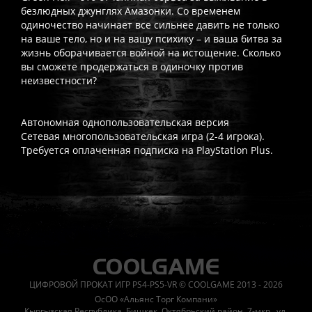
безлюдных джунглях Амазонки. Со временем
одиночество начинает все сильнее давить не только
на ваше тело, но и на вашу психику – и ваша битва за
жизнь оборачивается войной на истощение. Сколько
вы сможете продержаться в одиночку против
неизвестности?
Автономная однопользовательская версия
Сетевая многопользовательская игра (2-4 игрока).
Требуется оплаченная подписка на PlayStation Plus.
Часто спрашивают
Когда я получу доступ к игре?
Прокат выдаётся автоматическ
Работает ли русский язык?
Если локализация игры для PlayS
ЦИФРОВОЙ ПРОКАТ ИГР PS4-PS5-VR © COOLGAME 2013 - 2026
Что если игра не запускается?
Свяжитесь с нашей поддержк
ОсОО «Альянс Торг Компани»
Есть ли поддержка после покупки?
Да, наша поддержка работ
Кыргызская Республика, Бишкек, Октябрьский район, 7-мкр., ул.