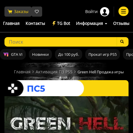
Войти
Заказы
Togg
navi
Главная
Контакты
TG Bot
Информация
Отзывы
GTA VI
Новинки
До 100 руб.
Прокат игр PS5
Про
Главная
Активация П3 PS5
Green Hell Продажа игры