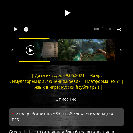
<
>
| Дата выхода: 09.06.2021 | Жанр:
Симуляторы,Приключения,Боевик | Платформа: PS5* |
| Язык в игре: Русский(субтитры) |
Описание:
*
Игра работает по обратной совместимости для
PS5.
Green Hell – это отчаянная борьба за выживание в