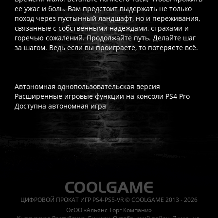
ее ужас и боль. Вам предстоит выдержать не только
поход через пустынный ландшафт, но и переживания,
связанные с собственными надеждами, страхами и
горечью сожалений. Продолжайте путь. Делайте шаг
за шагом. Ведь если вы проиграете, то потеряете всё.
Автономная однопользовательская версия
Расширенные игровые функции на консоли PS4 Pro
Доступна автономная игра
Часто спрашивают
Когда я получу доступ к игре?
Прокат выдаётся автоматическ
Работает ли русский язык?
Если локализация игры для PlayS
ЦИФРОВОЙ ПРОКАТ ИГР PS4-PS5-VR © COOLGAME 2013 - 2026
Что если игра не запускается?
Свяжитесь с нашей поддержк
ОсОО «Альянс Торг Компани»
Есть ли поддержка после покупки?
Да, наша поддержка работ