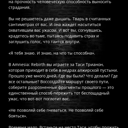
на прочность человеческую способность выносить
страдания.
Вы не решаетесь даже дышать. Тварь в считанных
сантиметрах от вас. И она жаждет насытиться
охватившим вас ужасом. И вот вы, согнувшись,
крадетесь во тьме, пытаясь подавить страх и
заглушить голос, что таится внутри.
«Я тебя знаю. И знаю, на что ты способна».
В Amnesia: Rebirth вы играете за Таси Трианон,
которая приходит в себя в недрах алжирской пустыни.
Прошло уже много дней. Где вы были? Что делали? Где
все остальные? Воссоздайте маршрут своего пути,
соберите разрозненные фрагменты прошлого — это
единственный способ пережить тот беспощадный
ужас, что вот-вот поглотит вас.
«Не позволяй себе гневаться. Не позволяй себе
бояться».
Времени мало. Встаньте на место Таси, чтобы прожить