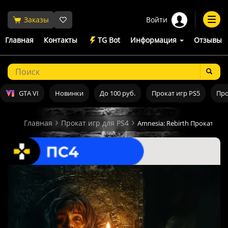
Войти
Заказы
Togg
navi
Главная
Контакты
TG Bot
Информация
Отзывы
GTA VI
Новинки
До 100 руб.
Прокат игр PS5
Про
Главная
Прокат игр для PS4
Amnesia: Rebirth Прокат и а