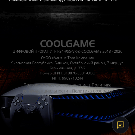
Часто спрашивают
Когда я получу доступ к игре?
Прокат выдаётся автоматическ
Работает ли русский язык?
Если локализация игры для PlayS
ЦИФРОВОЙ ПРОКАТ ИГР PS4-PS5-VR © COOLGAME 2013 - 2026
Что если игра не запускается?
Свяжитесь с нашей поддержк
ОсОО «Альянс Торг Компани»
Есть ли поддержка после покупки?
Да, наша поддержка работ
Кыргызская Республика, Бишкек, Октябрьский район, 7-мкр., ул.
Безымянная, д. 37/2
Номер ОГРН: 310076-3301-ООО
ИНН: 9909710244
Пользовательское соглашение
Политика
|
конфиденциальности
Политика возврата
|