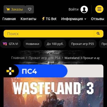
Войти
Заказы
Togg
navi
Главная
Контакты
TG Bot
Информация
Отзывы
GTA VI
Новинки
До 100 руб.
Прокат игр PS5
Про
Главная
Прокат игр для PS4
Wasteland 3 Прокат и аренда