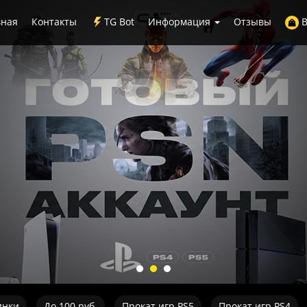
вная
Контакты
TG Bot
Информация
Отзывы
В
инки
До 100 руб.
Прокат игр PS5
Прокат игр PS4