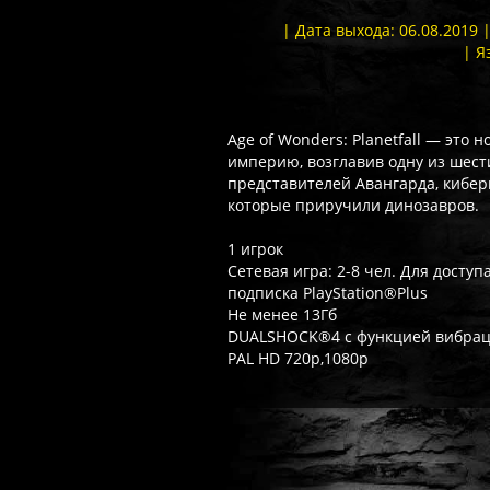
| Дата выхода: 06.08.2019 
| Я
Age of Wonders: Planetfall — это 
империю, возглавив одну из шест
представителей Авангарда, кибер
которые приручили динозавров.
1 игрок
Сетевая игра: 2-8 чел. Для досту
подписка PlayStation®Plus
Не менее 13Гб
DUALSHOCK®4 с функцией вибра
PAL HD 720p,1080p
Часто спрашивают
Когда я получу доступ к игре?
Прок