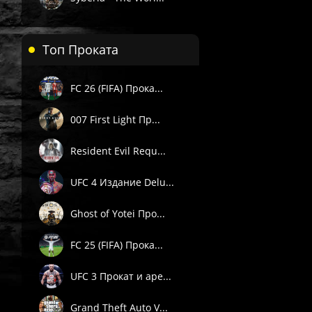
. Подробности смотрите в описании товара.
е товары даётся гарантия.
Топ Проката
Пишите через сайт, VK или Telegram.
FC 26 (FIFA) Прока...
007 First Light Пр...
Resident Evil Requ...
UFC 4 Издание Delu...
Ghost of Yotei Про...
FC 25 (FIFA) Прока...
UFC 3 Прокат и аре...
Grand Theft Auto V...