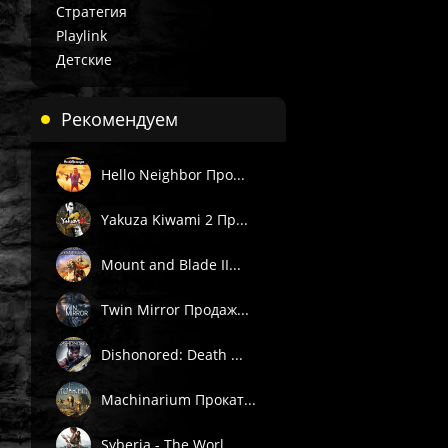
Стратегия
Playlink
Детские
Рекомендуем
Hello Neighbor Про...
Yakuza Kiwami 2 Пр...
Mount and Blade II...
Twin Mirror Продаж...
Dishonored: Death ...
Machinarium Прокат...
Syberia - The Worl...
 П1) — вручную в течение 3 часов в рабочее время поддержки 