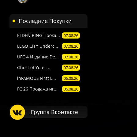
Последние Покупки
ELDEN RING Прока...
07.08.26
LEGO CITY Underc...
07.08.26
UFC 4 Издание De...
07.08.26
Ghost of Yōtei: ...
07.08.26
inFAMOUS First L...
06.08.26
FC 26 Продажа иг...
06.08.26
Группа Вконтакте