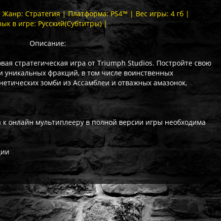
| Жанр: Стратегия | Платформа: PS4™ | Вес игры: 4 гб |
зык в игре: Русский(Субтитры) |
Описание:
новая стратегическая игра от Triumph Studios. Постройте свою
и уникальных фракций, в том числе воинственных
нетических зомби из Ассамблеи и отважных амазонок,
па к онлайн мультиплееру в полной версии игры необходима
ции
ат выдаётся автоматически сразу после оплаты. Активации (П3,