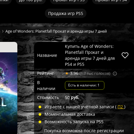
Продажа игр PS5
4
Age of Wonders: Planetfall Прокат и аренда игры 7 дней
Купить Age of Wonders:
Planetfall Прокат и
Название
аренда игры 7 дней для
PS4 и PS5
Рейтинг
★
3.96
(1.7 тыс голосов)
В
Есть в наличии: 1
наличии
Стоимость
50
руб.
Играете с нашей учётной записи (
П2
)
Моментальная доставка
Возможность запуска на PS5
Покупка возможна после регистрации