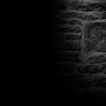
Работает ли русский язык?
Если ло
Что если игра не запускается?
Свя
Есть ли поддержка после покупки?