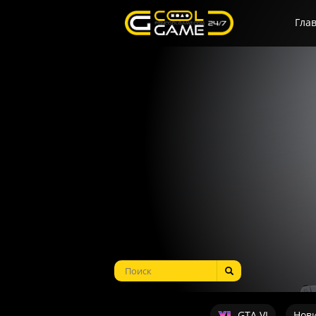
Гла
GTA VI
Нов