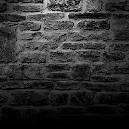
кализация игры для PlayStation существует — она будет в игре
житесь с нашей поддержкой — поможем решить проблему. На вс
Да, наша поддержка работает ежедневно с 08:00 до 22:00 МСК. 