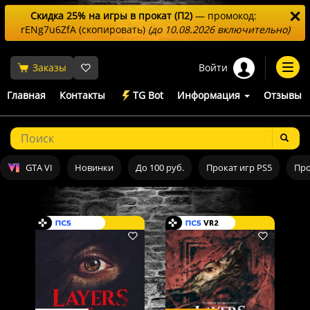
✕
Скидка 25% на игры в прокат (П2)
— промокод:
rENg7u6ZfA
(скопировать)
(до 10.08.2026 включительно)
Войти
Заказы
Togg
navi
Главная
Контакты
TG Bot
Информация
Отзывы
GTA VI
Новинки
До 100 руб.
Прокат игр PS5
Про
Хоррор (Ужасы)